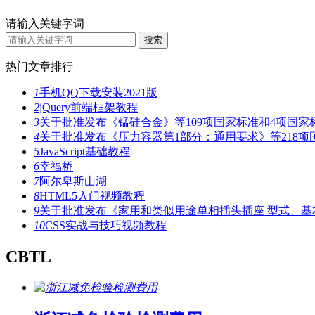
请输入关键字词
热门文章排行
1
手机QQ下载安装2021版
2
jQuery前端框架教程
3
关于批准发布《锰硅合金》等109项国家标准和4项国家
4
关于批准发布《压力容器第1部分：通用要求》等218项
5
JavaScript基础教程
6
幸福桥
7
阿尔卑斯山湖
8
HTML5入门视频教程
9
关于批准发布《家用和类似用途单相插头插座 型式、基
10
CSS实战与技巧视频教程
CBTL