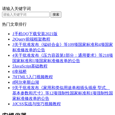
请输入关键字词
热门文章排行
1
手机QQ下载安装2021版
2
jQuery前端框架教程
3
关于批准发布《锰硅合金》等109项国家标准和4项国家
标准修改单的公告
4
关于批准发布《压力容器第1部分：通用要求》等218项
国家标准和1项国家标准修改单的公告
5
JavaScript基础教程
6
幸福桥
7
HTML5入门视频教程
8
阿尔卑斯山湖
9
关于批准发布《家用和类似用途单相插头插座 型式、
基本参数和尺寸》等12项强制性国家标准和1项强制性国
家标准修改单的公告
10
CSS实战与技巧视频教程