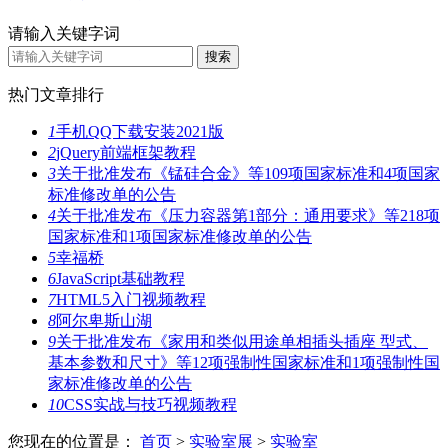
请输入关键字词
热门文章排行
1
手机QQ下载安装2021版
2
jQuery前端框架教程
3
关于批准发布《锰硅合金》等109项国家标准和4项国家
标准修改单的公告
4
关于批准发布《压力容器第1部分：通用要求》等218项
国家标准和1项国家标准修改单的公告
5
幸福桥
6
JavaScript基础教程
7
HTML5入门视频教程
8
阿尔卑斯山湖
9
关于批准发布《家用和类似用途单相插头插座 型式、
基本参数和尺寸》等12项强制性国家标准和1项强制性国
家标准修改单的公告
10
CSS实战与技巧视频教程
您现在的位置是：
首页
>
实验室展
>
实验室