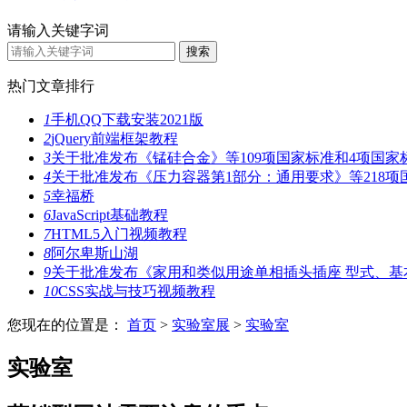
请输入关键字词
热门文章排行
1
手机QQ下载安装2021版
2
jQuery前端框架教程
3
关于批准发布《锰硅合金》等109项国家标准和4项国家
4
关于批准发布《压力容器第1部分：通用要求》等218项
5
幸福桥
6
JavaScript基础教程
7
HTML5入门视频教程
8
阿尔卑斯山湖
9
关于批准发布《家用和类似用途单相插头插座 型式、基
10
CSS实战与技巧视频教程
您现在的位置是：
首页
>
实验室展
>
实验室
实验室