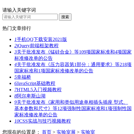
请输入关键字词
热门文章排行
1
手机QQ下载安装2021版
2
jQuery前端框架教程
3
关于批准发布《锰硅合金》等109项国家标准和4项国家
标准修改单的公告
4
关于批准发布《压力容器第1部分：通用要求》等218项
国家标准和1项国家标准修改单的公告
5
幸福桥
6
JavaScript基础教程
7
HTML5入门视频教程
8
阿尔卑斯山湖
9
关于批准发布《家用和类似用途单相插头插座 型式、
基本参数和尺寸》等12项强制性国家标准和1项强制性国
家标准修改单的公告
10
CSS实战与技巧视频教程
您现在的位置是：
首页
>
实验室展
>
实验室