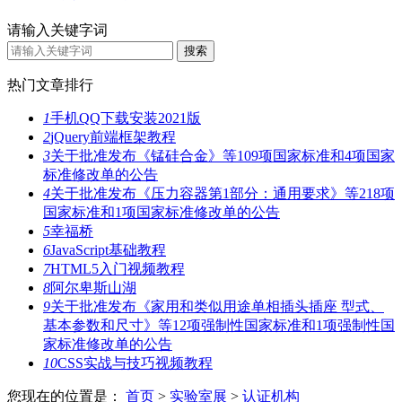
请输入关键字词
热门文章排行
1
手机QQ下载安装2021版
2
jQuery前端框架教程
3
关于批准发布《锰硅合金》等109项国家标准和4项国家
标准修改单的公告
4
关于批准发布《压力容器第1部分：通用要求》等218项
国家标准和1项国家标准修改单的公告
5
幸福桥
6
JavaScript基础教程
7
HTML5入门视频教程
8
阿尔卑斯山湖
9
关于批准发布《家用和类似用途单相插头插座 型式、
基本参数和尺寸》等12项强制性国家标准和1项强制性国
家标准修改单的公告
10
CSS实战与技巧视频教程
您现在的位置是：
首页
>
实验室展
>
认证机构