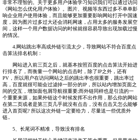
非常不理智的。关于更多用户体验学习知识我们可以通过访问
《网站怎么优化用户体验》。图片、视频等东西过多不单单影
响企业用户使用体验，而且能够更加重要影响网站打开中国速
度，因为图片过多过大还会消耗网速，占用太多的服务发展空
间，这样一个用户数据访问的时候就很容易导致出现加载过慢
的情况。
4.网站跳出率高或外链引流太少，导致网站不符合百度点
击算法排名机制：
网站进入前三页之后，就基本按照百度的点击算法开始进
行排名了，而衡量一个网站的点击时，除了IP之外，还有
PV，所以用户在访问网站之后的跳出率也很重要，跳出率过
高，百度就很可能会过滤掉一部分的IP，所以站内增加页面之
间的交互，增加面包屑导航很重要;而外链同样也是引流的一
个重要来源，如果外链这个时候发挥不出作用，那么你的网站
在第二页或者是第三页几乎就没有点击，没有点击又怎么能够
进入首页呢? 所以这次外链一定要给力，尽量送一些优质外
链..
5、长尾词不精准，导致没有排名