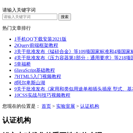
请输入关键字词
热门文章排行
1
手机QQ下载安装2021版
2
jQuery前端框架教程
3
关于批准发布《锰硅合金》等109项国家标准和4项国家
4
关于批准发布《压力容器第1部分：通用要求》等218项
5
幸福桥
6
JavaScript基础教程
7
HTML5入门视频教程
8
阿尔卑斯山湖
9
关于批准发布《家用和类似用途单相插头插座 型式、基
10
CSS实战与技巧视频教程
您现在的位置是：
首页
>
实验室展
>
认证机构
认证机构