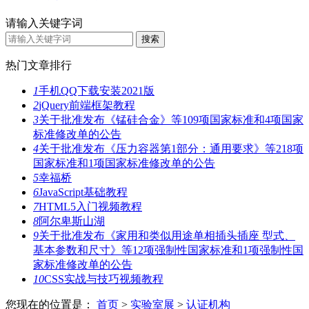
请输入关键字词
热门文章排行
1
手机QQ下载安装2021版
2
jQuery前端框架教程
3
关于批准发布《锰硅合金》等109项国家标准和4项国家
标准修改单的公告
4
关于批准发布《压力容器第1部分：通用要求》等218项
国家标准和1项国家标准修改单的公告
5
幸福桥
6
JavaScript基础教程
7
HTML5入门视频教程
8
阿尔卑斯山湖
9
关于批准发布《家用和类似用途单相插头插座 型式、
基本参数和尺寸》等12项强制性国家标准和1项强制性国
家标准修改单的公告
10
CSS实战与技巧视频教程
您现在的位置是：
首页
>
实验室展
>
认证机构