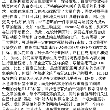
上，如果你最近关注百度熊掌号，你会发现，百度移动搜索落
地页体验广告白皮书3.0，严格的讲述相关广告展现的具体要
求，如果你发现自己在移动端配置了大量广告，需要对照手册
进行自查，并且可以利用落地页检测工具进行审查。 网址提
交 对于程序员而言，经常忽略的一件事就是网址提交给搜索
引擎的配置，比如：缺乏主动提交，sitemap站点地图，从来不
会进行手动提交。 为此，在设计网页时，需要在系统后台编
写自动提交网址和自动生成站点地图的代码。 如有需要，对
于大网站，可以每隔一定时间对死链接进行审核，自动将死链
接提交百度.. 提高网站加载速度已经是2018年SEO优化的首选
目标，但我们知道，对于单个行业网站，它往往充满图片和短
片。 为此，我们国家需要学生对于图片与视频教学内容方面
进行批量压缩，如果企业可以这样的话，尽量选用商业CDN
加速，比如：百度云加速。 虽然百度识图可以识别的良好形
象的内容，但我们仍然建议给予标记ALT标记的照片。 H1-H3
标签内容 你多久会发现许多大型网站几乎没有 h1标签，这并
不意味着标签不重要，而是网站本身的高权重掩盖了缺陷。
合理的分配H1-H3标签，可以进行有效的告知学生搜索引擎通
过文章的重点，每个不同段落的意义，同时你也值得我们关注
自己什么是"四处一词" 站内结构标准化 这是一个极为重要的
问题，我们需要做的是优化网站结构设计，确保同一个内容，
只有一个URL与其对应，避免重复内容，值得注意的是，