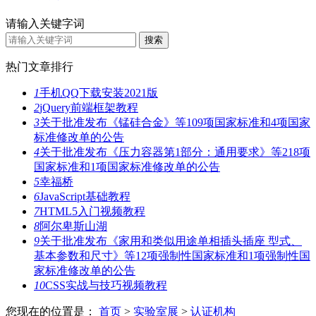
请输入关键字词
热门文章排行
1
手机QQ下载安装2021版
2
jQuery前端框架教程
3
关于批准发布《锰硅合金》等109项国家标准和4项国家
标准修改单的公告
4
关于批准发布《压力容器第1部分：通用要求》等218项
国家标准和1项国家标准修改单的公告
5
幸福桥
6
JavaScript基础教程
7
HTML5入门视频教程
8
阿尔卑斯山湖
9
关于批准发布《家用和类似用途单相插头插座 型式、
基本参数和尺寸》等12项强制性国家标准和1项强制性国
家标准修改单的公告
10
CSS实战与技巧视频教程
您现在的位置是：
首页
>
实验室展
>
认证机构