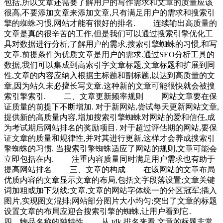
包括,所以文章还需要了解用户的写作需求和文章的质量应该
很高,不要添加文章来添加文章,只有满足用户的需求和搜索引
擎的蜘蛛习惯,网站才能有很好的排名. 连续输出高质量的
文章是真的很辛苦的工作,但是我们可以通过搜索引擎优化工
具对数据进行分析,了解用户的需求,搜索引擎蜘蛛的习惯,和写
文章.前提条件为优质文章是用户的需求.通过SEO分析工具的
数据,我们可以集成到高索引字文章标题,文章标题和扩展到同
性,文章的内容应纳入根据主标题和副标题,以达到高质量的文
章,因为站久未必擅长写文章.这种新的文章可能很快就会被搜
索引擎索引. 二、文章更新频率规则 网站文章要在保
证质量的前提下不断增加. 对于新网站,尝试每天更新网站文章,
提供新的高质量内容,增加搜索引擎蜘蛛对网站的爱和信任,成
为考试期后网站排名的奖励项目. 对于超过评估期的网站,要保
证文章的质量和规律性,并对其进行更新,这样才会养成搜索引
擎蜘蛛的习惯. 当搜索引擎蜘蛛适应了网站的规则,文章可能会
立即包括在内. 注重内容质量同时满足用户需求也有助于
提高网站排名 三、文章的构成 在该网站的文章布局
优质内容的文章显示文章的布局,包括文字段落设置;文章关键
词加粗或加下划线;文章,文章的网站字体统一的分区冠军;插入
图片,实现图文混排;网站部分图片大小均匀;突出了文章的标题
设置文章的布局应迎合搜索引擎的蜘蛛,让用户看到它.
四、物品名称的独特性 从 tdk 排名来看,文章的标题非常