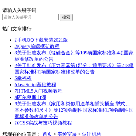
请输入关键字词
热门文章排行
1
手机QQ下载安装2021版
2
jQuery前端框架教程
3
关于批准发布《锰硅合金》等109项国家标准和4项国家
标准修改单的公告
4
关于批准发布《压力容器第1部分：通用要求》等218项
国家标准和1项国家标准修改单的公告
5
幸福桥
6
JavaScript基础教程
7
HTML5入门视频教程
8
阿尔卑斯山湖
9
关于批准发布《家用和类似用途单相插头插座 型式、
基本参数和尺寸》等12项强制性国家标准和1项强制性国
家标准修改单的公告
10
CSS实战与技巧视频教程
您现在的位置是：
首页
>
实验室展
>
认证机构