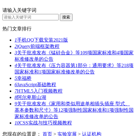
请输入关键字词
热门文章排行
1
手机QQ下载安装2021版
2
jQuery前端框架教程
3
关于批准发布《锰硅合金》等109项国家标准和4项国家
标准修改单的公告
4
关于批准发布《压力容器第1部分：通用要求》等218项
国家标准和1项国家标准修改单的公告
5
幸福桥
6
JavaScript基础教程
7
HTML5入门视频教程
8
阿尔卑斯山湖
9
关于批准发布《家用和类似用途单相插头插座 型式、
基本参数和尺寸》等12项强制性国家标准和1项强制性国
家标准修改单的公告
10
CSS实战与技巧视频教程
您现在的位置是：
首页
>
实验室展
>
认证机构