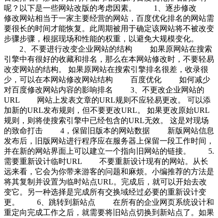
呢？以下是一些网站改版的考虑因素。 1、逐步修改
修改网站相当于一家主要经营的网站，百度优化排名的网站需
要很长的时间才能恢复。此周期被用于确定该网站将不被改变
步骤步骤，根据现场和性能的权重，以避免大规模变化。
2、不要进行改变企业网站的结构 如果原网站在搜索
引擎中有很好的收藏和排名，那么在本网站修改时，不要轻易
改变网站的结构。 如果原网站在搜索引擎排名很差，收录很
少，可以在本网站修改网站结构 百度优化 如何减少
对百度修改网站内容的影响排名 3、不更改企业网站的
URL 网站上发表文章的URL规则不应轻易更改。 可以添
加新的URL发布规则，但不要更改URL。 如果更改原始URL
规则，则将使搜索引擎中已经包含的URL无效。 这是对现场
的致命打击 4，保留旧版本的网站数据 新版网站信息
发布后，旧版网站进行程序应在服务器上保留一段工作时间，
并在新的网站界面上可以建立一个指向旧网站的链接。 5.
需要重新设计临时URL 不要重新设计现有的网站。从长
远来看，它会为你带来游客的问题和麻烦。小编推荐的方法是
将其复制并设置为临时站点URL。完成后，就可以开始去改
变它。另一种选择是完成所有交换域经过必要的重新设计变
更。 6、跳转到新站点 在所有的企业网页系统设计和
重定向完成工作之后，就需要将旧站点切换到新站点了。如果