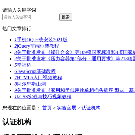
请输入关键字词
热门文章排行
1
手机QQ下载安装2021版
2
jQuery前端框架教程
3
关于批准发布《锰硅合金》等109项国家标准和4项国家
4
关于批准发布《压力容器第1部分：通用要求》等218项
5
幸福桥
6
JavaScript基础教程
7
HTML5入门视频教程
8
阿尔卑斯山湖
9
关于批准发布《家用和类似用途单相插头插座 型式、基
10
CSS实战与技巧视频教程
您现在的位置是：
首页
>
实验室展
>
认证机构
认证机构