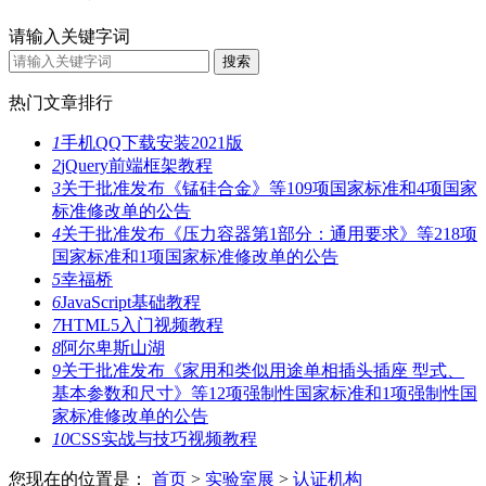
请输入关键字词
热门文章排行
1
手机QQ下载安装2021版
2
jQuery前端框架教程
3
关于批准发布《锰硅合金》等109项国家标准和4项国家
标准修改单的公告
4
关于批准发布《压力容器第1部分：通用要求》等218项
国家标准和1项国家标准修改单的公告
5
幸福桥
6
JavaScript基础教程
7
HTML5入门视频教程
8
阿尔卑斯山湖
9
关于批准发布《家用和类似用途单相插头插座 型式、
基本参数和尺寸》等12项强制性国家标准和1项强制性国
家标准修改单的公告
10
CSS实战与技巧视频教程
您现在的位置是：
首页
>
实验室展
>
认证机构