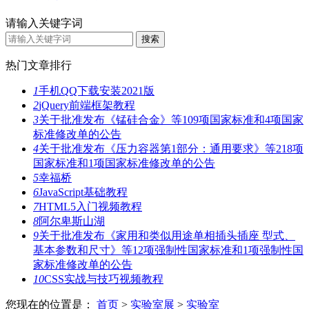
请输入关键字词
热门文章排行
1
手机QQ下载安装2021版
2
jQuery前端框架教程
3
关于批准发布《锰硅合金》等109项国家标准和4项国家
标准修改单的公告
4
关于批准发布《压力容器第1部分：通用要求》等218项
国家标准和1项国家标准修改单的公告
5
幸福桥
6
JavaScript基础教程
7
HTML5入门视频教程
8
阿尔卑斯山湖
9
关于批准发布《家用和类似用途单相插头插座 型式、
基本参数和尺寸》等12项强制性国家标准和1项强制性国
家标准修改单的公告
10
CSS实战与技巧视频教程
您现在的位置是：
首页
>
实验室展
>
实验室