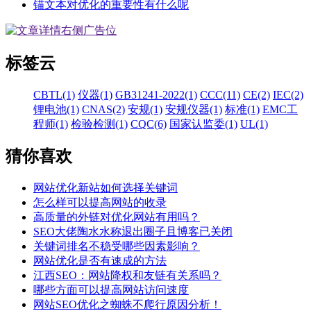
锚文本对优化的重要性有什么呢
标签云
CBTL(1)
仪器(1)
GB31241-2022(1)
CCC(11)
CE(2)
IEC(2)
锂电池(1)
CNAS(2)
安规(1)
安规仪器(1)
标准(1)
EMC工
程师(1)
检验检测(1)
CQC(6)
国家认监委(1)
UL(1)
猜你喜欢
网站优化新站如何选择关键词
怎么样可以提高网站的收录
高质量的外链对优化网站有用吗？
SEO大佬陶水水称退出圈子且博客已关闭
关键词排名不稳受哪些因素影响？
网站优化是否有速成的方法
江西SEO：网站降权和友链有关系吗？
哪些方面可以提高网站访问速度
网站SEO优化之蜘蛛不爬行原因分析！