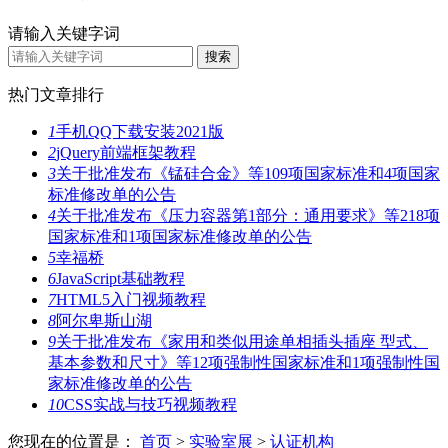
请输入关键字词
热门文章排行
1
手机QQ下载安装2021版
2
jQuery前端框架教程
3
关于批准发布《锰硅合金》等109项国家标准和4项国家
标准修改单的公告
4
关于批准发布《压力容器第1部分：通用要求》等218项
国家标准和1项国家标准修改单的公告
5
幸福桥
6
JavaScript基础教程
7
HTML5入门视频教程
8
阿尔卑斯山湖
9
关于批准发布《家用和类似用途单相插头插座 型式、
基本参数和尺寸》等12项强制性国家标准和1项强制性国
家标准修改单的公告
10
CSS实战与技巧视频教程
您现在的位置是：
首页
>
实验室展
>
认证机构