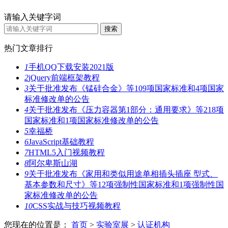
请输入关键字词
热门文章排行
1
手机QQ下载安装2021版
2
jQuery前端框架教程
3
关于批准发布《锰硅合金》等109项国家标准和4项国家
标准修改单的公告
4
关于批准发布《压力容器第1部分：通用要求》等218项
国家标准和1项国家标准修改单的公告
5
幸福桥
6
JavaScript基础教程
7
HTML5入门视频教程
8
阿尔卑斯山湖
9
关于批准发布《家用和类似用途单相插头插座 型式、
基本参数和尺寸》等12项强制性国家标准和1项强制性国
家标准修改单的公告
10
CSS实战与技巧视频教程
您现在的位置是：
首页
>
实验室展
>
认证机构