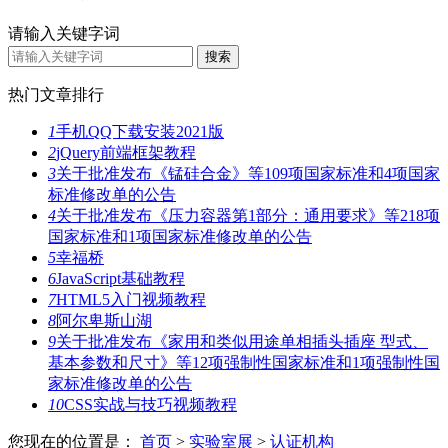
请输入关键字词
热门文章排行
1
手机QQ下载安装2021版
2
jQuery前端框架教程
3
关于批准发布《锰硅合金》等109项国家标准和4项国家
标准修改单的公告
4
关于批准发布《压力容器第1部分：通用要求》等218项
国家标准和1项国家标准修改单的公告
5
幸福桥
6
JavaScript基础教程
7
HTML5入门视频教程
8
阿尔卑斯山湖
9
关于批准发布《家用和类似用途单相插头插座 型式、
基本参数和尺寸》等12项强制性国家标准和1项强制性国
家标准修改单的公告
10
CSS实战与技巧视频教程
您现在的位置是：
首页
>
实验室展
>
认证机构