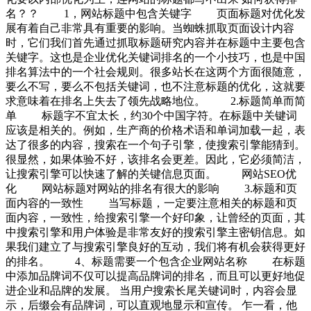
名？？ 1，网站标题中包含关键字 页面标题对优化发
展有着自己非常具有重要的影响。当蜘蛛抓取页面设计内容
时，它们我们首先通过抓取标题研究内容并在标题中主要包含
关键字。这也是企业优化关键词排名的一个小技巧，也是中国
排名算法中的一个社会规则。很多站长在这两个方面很随意，
要么不写，要么不包括关键词，也不注意标题的优化，这就要
求意味着在排名上失去了领先战略地位。 2.标题简单而简
单 标题字不宜太长，约30个中国字符。在标题中关键词
应该是相关的。例如，生产商的价格术语和单词加载一起，表
达了很多的内容，搜索在一个句子引擎，使搜索引擎能猜到。
很显然，如果体验不好，该排名会更差。因此，它必须简洁，
让搜索引擎可以快速了解的关键信息页面。 网站SEO优
化 网站标题对网站的排名有很大的影响 3.标题和页
面内容的一致性 当写标题，一定要注意相关的标题和页
面内容，一致性，给搜索引擎一个好印象，让曾经的页面，其
中搜索引擎和用户体验是非常友好的搜索引擎主密钥信息。如
果我们建立了与搜索引擎良好的互动，我们将有机会获得更好
的排名。 4、标题需要一个包含企业网站名称 在标题
中添加品牌词不仅可以提高品牌词的排名，而且可以更好地促
进企业和品牌的发展。 当用户搜索长尾关键词时，内容会显
示，后缀会有品牌词，可以直观地显示和宣传。 乍一看，他