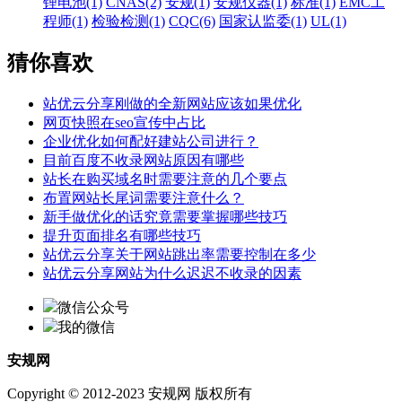
锂电池(1)
CNAS(2)
安规(1)
安规仪器(1)
标准(1)
EMC工
程师(1)
检验检测(1)
CQC(6)
国家认监委(1)
UL(1)
猜你喜欢
站优云分享刚做的全新网站应该如果优化
网页快照在seo宣传中占比
企业优化如何配好建站公司进行？
目前百度不收录网站原因有哪些
站长在购买域名时需要注意的几个要点
布置网站长尾词需要注意什么？
新手做优化的话究竟需要掌握哪些技巧
提升页面排名有哪些技巧
站优云分享关于网站跳出率需要控制在多少
站优云分享网站为什么迟迟不收录的因素
微信公众号
我的微信
安规网
Copyright © 2012-2023 安规网 版权所有