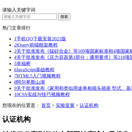
请输入关键字词
热门文章排行
1
手机QQ下载安装2021版
2
jQuery前端框架教程
3
关于批准发布《锰硅合金》等109项国家标准和4项国家
4
关于批准发布《压力容器第1部分：通用要求》等218项
5
幸福桥
6
JavaScript基础教程
7
HTML5入门视频教程
8
阿尔卑斯山湖
9
关于批准发布《家用和类似用途单相插头插座 型式、基
10
CSS实战与技巧视频教程
您现在的位置是：
首页
>
实验室展
>
认证机构
认证机构