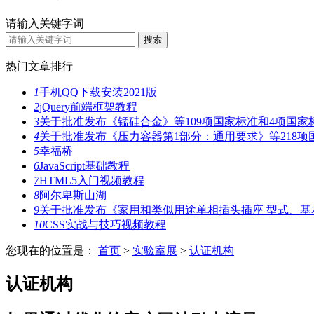
请输入关键字词
热门文章排行
1
手机QQ下载安装2021版
2
jQuery前端框架教程
3
关于批准发布《锰硅合金》等109项国家标准和4项国家
4
关于批准发布《压力容器第1部分：通用要求》等218项
5
幸福桥
6
JavaScript基础教程
7
HTML5入门视频教程
8
阿尔卑斯山湖
9
关于批准发布《家用和类似用途单相插头插座 型式、基
10
CSS实战与技巧视频教程
您现在的位置是：
首页
>
实验室展
>
认证机构
认证机构