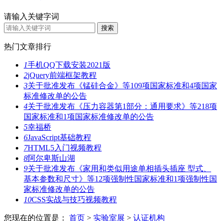
请输入关键字词
热门文章排行
1
手机QQ下载安装2021版
2
jQuery前端框架教程
3
关于批准发布《锰硅合金》等109项国家标准和4项国家
标准修改单的公告
4
关于批准发布《压力容器第1部分：通用要求》等218项
国家标准和1项国家标准修改单的公告
5
幸福桥
6
JavaScript基础教程
7
HTML5入门视频教程
8
阿尔卑斯山湖
9
关于批准发布《家用和类似用途单相插头插座 型式、
基本参数和尺寸》等12项强制性国家标准和1项强制性国
家标准修改单的公告
10
CSS实战与技巧视频教程
您现在的位置是：
首页
>
实验室展
>
认证机构