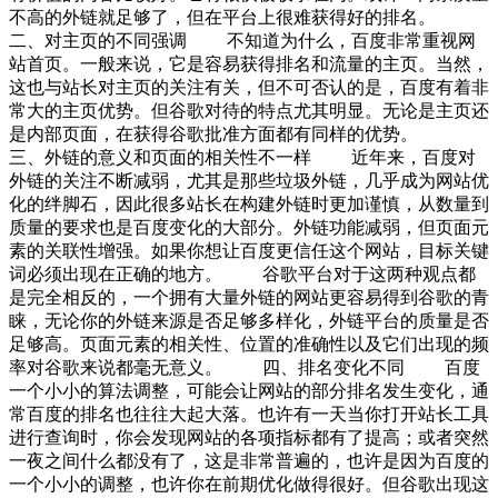
不高的外链就足够了，但在平台上很难获得好的排名。
二、对主页的不同强调 不知道为什么，百度非常重视网
站首页。一般来说，它是容易获得排名和流量的主页。当然，
这也与站长对主页的关注有关，但不可否认的是，百度有着非
常大的主页优势。但谷歌对待的特点尤其明显。无论是主页还
是内部页面，在获得谷歌批准方面都有同样的优势。
三、外链的意义和页面的相关性不一样 近年来，百度对
外链的关注不断减弱，尤其是那些垃圾外链，几乎成为网站优
化的绊脚石，因此很多站长在构建外链时更加谨慎，从数量到
质量的要求也是百度变化的大部分。外链功能减弱，但页面元
素的关联性增强。如果你想让百度更信任这个网站，目标关键
词必须出现在正确的地方。 谷歌平台对于这两种观点都
是完全相反的，一个拥有大量外链的网站更容易得到谷歌的青
睐，无论你的外链来源是否足够多样化，外链平台的质量是否
足够高。页面元素的相关性、位置的准确性以及它们出现的频
率对谷歌来说都毫无意义。 四、排名变化不同 百度
一个小小的算法调整，可能会让网站的部分排名发生变化，通
常百度的排名也往往大起大落。也许有一天当你打开站长工具
进行查询时，你会发现网站的各项指标都有了提高；或者突然
一夜之间什么都没有了，这是非常普遍的，也许是因为百度的
一个小小的调整，也许你在前期优化做得很好。但谷歌出现这