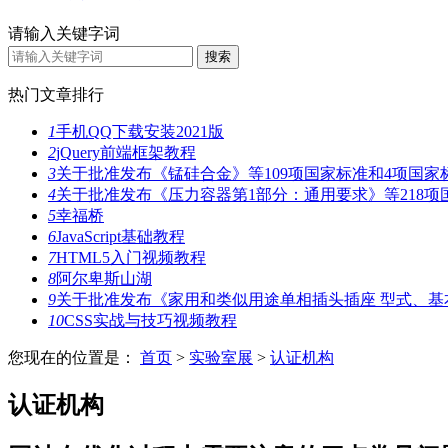
请输入关键字词
热门文章排行
1
手机QQ下载安装2021版
2
jQuery前端框架教程
3
关于批准发布《锰硅合金》等109项国家标准和4项国家
4
关于批准发布《压力容器第1部分：通用要求》等218项
5
幸福桥
6
JavaScript基础教程
7
HTML5入门视频教程
8
阿尔卑斯山湖
9
关于批准发布《家用和类似用途单相插头插座 型式、基
10
CSS实战与技巧视频教程
您现在的位置是：
首页
>
实验室展
>
认证机构
认证机构