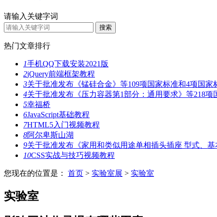
请输入关键字词
热门文章排行
1
手机QQ下载安装2021版
2
jQuery前端框架教程
3
关于批准发布《锰硅合金》等109项国家标准和4项国家
4
关于批准发布《压力容器第1部分：通用要求》等218项
5
幸福桥
6
JavaScript基础教程
7
HTML5入门视频教程
8
阿尔卑斯山湖
9
关于批准发布《家用和类似用途单相插头插座 型式、基
10
CSS实战与技巧视频教程
您现在的位置是：
首页
>
实验室展
>
实验室
实验室